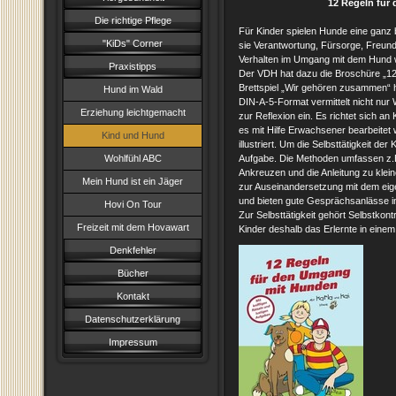
12 Regeln für
Die richtige Pflege
Für Kinder spielen Hunde eine ganz 
"KiDs" Corner
sie Verantwortung, Fürsorge, Freun
Verhalten im Umgang mit dem Hund wil
Praxistipps
Der VDH hat dazu die Broschüre „1
Brettspiel „Wir gehören zusammen“ 
Hund im Wald
DIN-A-5-Format vermittelt nicht nur 
Erziehung leichtgemacht
zur Reflexion ein. Es richtet sich a
es mit Hilfe Erwachsener bearbeitet 
Kind und Hund
illustriert. Um die Selbsttätigkeit der
Wohlfühl ABC
Aufgabe. Die Methoden umfassen z.B
Ankreuzen und die Anleitung zu klein
Mein Hund ist ein Jäger
zur Auseinandersetzung mit dem eig
und bieten gute Gesprächsanlässe i
Hovi On Tour
Zur Selbsttätigkeit gehört Selbstko
Freizeit mit dem Hovawart
Kinder deshalb das Erlernte in eine
Denkfehler
Bücher
Kontakt
Datenschutzerklärung
Impressum