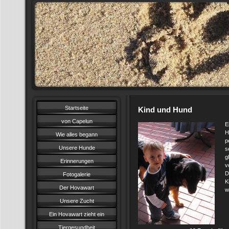
Startseite
Kind und Hund
von Capelun
E
H
Wie alles begann
p
Unsere Hunde
s
g
Erinnerungen
v
D
Fotogalerie
K
Der Hovawart
w
Unsere Zucht
Ein Hovawart zieht ein
Tiergesundheit