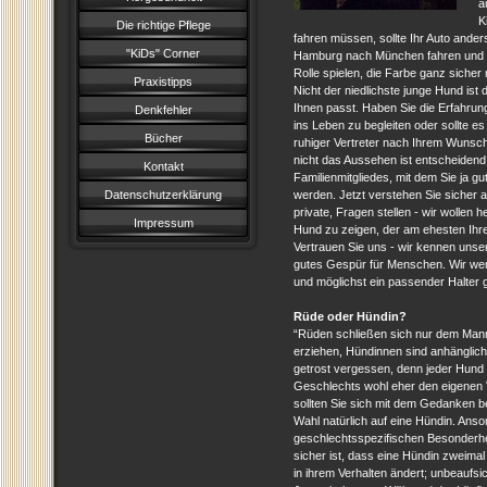
a
K
Die richtige Pflege
fahren müssen, sollte Ihr Auto ander
"KiDs" Corner
Hamburg nach München fahren und da
Rolle spielen, die Farbe ganz sicher 
Praxistipps
Nicht der niedlichste junge Hund ist 
Ihnen passt. Haben Sie die Erfahrun
Denkfehler
ins Leben zu begleiten oder sollte es
Bücher
ruhiger Vertreter nach Ihrem Wunsc
nicht das Aussehen ist entscheidend
Kontakt
Familienmitgliedes, mit dem Sie ja 
Datenschutzerklärung
werden. Jetzt verstehen Sie sicher a
private, Fragen stellen - wir wollen 
Impressum
Hund zu zeigen, der am ehesten Ihr
Vertrauen Sie uns - wir kennen uns
gutes Gespür für Menschen. Wir werd
und möglichst ein passender Halter 
Rüde oder Hündin?
“Rüden schließen sich nur dem Mann
erziehen, Hündinnen sind anhänglic
getrost vergessen, denn jeder Hund i
Geschlechts wohl eher den eigenen 
sollten Sie sich mit dem Gedanken be
Wahl natürlich auf eine Hündin. Anson
geschlechtsspezifischen Besonderhe
sicher ist, dass eine Hündin zweimal 
in ihrem Verhalten ändert; unbeaufsi