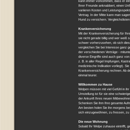
kann immer vorkommen, dass er ein
Ihrer Freunde anknabbert, einen Unfa
variieren Kosten und Leistungsspekt
Vertrag. In der Mitte kann man sagen
Hund zu versichern. Vergleichslisten 
Krankenversicherung
Mit der Krankenversicherung für Ihr
sie nicht gerade billig und wer weiß
schwer vorherzusehen, ob sich diese 
vergleichen Sie bei Interesse ganz g
der verschiedenen Verträge - mitunte
diverse Eingriffe sind auch ganz v
z. B. in aller Regel Impfungen, Kastra
medizinische Indikation vorliegt). Si
Krankenversicherung rechnen. Ab dem
einmal teurer .
Willkommen zu Hause
Welpen müssen mit viel Gefühl in ih
Umstellung ist für sie eine schwierig
der Ankunft Ihres neuen Mitbewohners 
Schenken Sie ihm Ihre gesamte Aufme
Am besten holen Sie ihn morgens bei
sich einzugewöhnen, zu fressen, zu
Die neue Wohnung
Sobald Ihr Welpe zuhause eintrifft, 