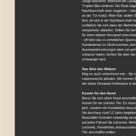
Junge bekommt. Während der Läufigk
Tropfen Blut verlieren. Ein Rüde dag
Nachbarschaft stets reagieren - mitu
an der Tür kratzt. Mein Rat: stellen
fest, ob sich in der Nachbarschaft 
schließen Sie sich dann der Mehrhei
entspannter ablaufen. Sollten Sie be
für einen kleinen Hovawart entscheid
- oft führt das zu erheblichen Spann
Hundedamen zu Streit kommen, letztli
Auseinandersetzungen dann am geri
zuhause haben. Achten Sie aber dara
schwanger wird.
Das Alter des Welpen
Mag es auch verlockend sein - Sie so
Lebenswoche abholen. Wir können Ih
der kleine Hovawart frühestens in de
Kosten für den Hund
Bevor Sie sich einen Hund anschaffe
Kosten für ein solches Tier. Es muss 
jetzt, sondern ein Hundeleben lang 
Sie durchaus rund 12 Jahre begleiten
finanziellen Gründen notwendig wer
auf jeden Fall auf Sie zukommt. Meh
Leckerlis, Hundehütte, Autoausstattu
Tier anschaffen wollen.