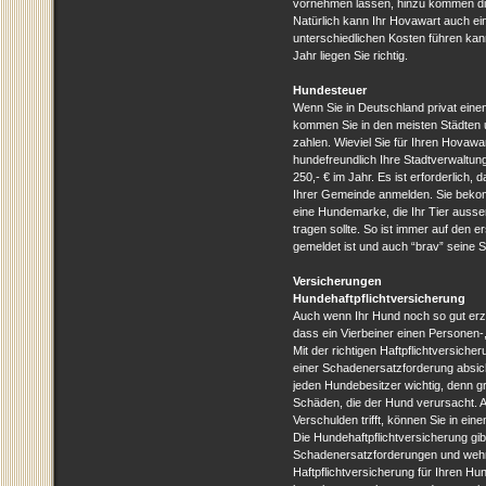
vornehmen lassen, hinzu kommen d
Natürlich kann Ihr Hovawart auch e
unterschiedlichen Kosten führen kann
Jahr liegen Sie richtig.
Hundesteuer
Wenn Sie in Deutschland privat einen
kommen Sie in den meisten Städten
zahlen. Wieviel Sie für Ihren Hovaw
hundefreundlich Ihre Stadtverwaltung
250,- € im Jahr. Es ist erforderlich,
Ihrer Gemeinde anmelden. Sie beko
eine Hundemarke, die Ihr Tier auss
tragen sollte. So ist immer auf den 
gemeldet ist und auch “brav” seine S
Versicherungen
Hundehaftpflichtversicherung
Auch wenn Ihr Hund noch so gut erzog
dass ein Vierbeiner einen Personen
Mit der richtigen Haftpflichtversiche
einer Schadenersatzforderung absiche
jeden Hundebesitzer wichtig, denn gr
Schäden, die der Hund verursacht. 
Verschulden trifft, können Sie in ei
Die Hundehaftpflichtversicherung gibt
Schadenersatzforderungen und wehrt
Haftpflichtversicherung für Ihren Hun