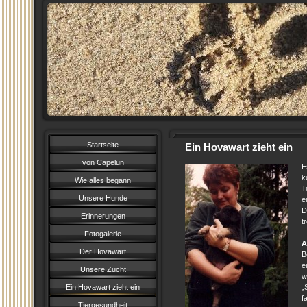
Startseite
Ein Hovawart zieht ein
von Capelun
E
k
Wie alles begann
T
Unsere Hunde
e
D
Erinnerungen
t
Fotogalerie
A
Der Hovawart
B
e
Unsere Zucht
w
Ein Hovawart zieht ein
„
f
Tiergesundheit