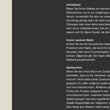
Schlafplatz
Bieten Sie Ihrem Welpen ein warmes P
Wohnzimmer, wo er vor Zugluft gesch
herum, verwenden Sie also nur unbede
Kurzfristig genügt dafür ein nach vor
Zeitungen oder einer leicht waschba
wird, ist es empfehlenswert, ihm ein 
eignen sich für ältere Hunde, die d
Immer saubere Näpfe
Achten Sie bei der Auswahl des Napfe
Praktisch sind Näpfe, die durch ihr
Keramik) oder durch Gumminoppen n
können. Allgemein gilt: Der Napf soll
Mahlzeit gespült werden.
Spielsachen
Wenn Sie das erste Mal in ein Zoof
feststellen, dass es für Vierbeiner na
Vorsicht: Nicht jedes bunte Quietsch
geeignet. Es sollte möglichst stabil 
und verschlucken kann. Ähnliches gi
Größe des Hundes angepasst sein. Es
verschlucken kann. Gedrehte Stoffse
Spielvergnügen und sind ungefährlic
Stabile Noppenbälle aus Vollgummi, d
(das Maul) des Welpen, halten lange 