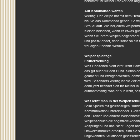
bekommt Ihr kleiner Racker den angeb
Auf Kommando warten
Wichtig: Der Welpe hat mit dem Her
bis Sie das Kommando geben. So wird
Straße läuft. Wie bei jedem Welpentra
Kleinen belohnen, wenn er etwas gut
Wenn Sie Ihrem Welpen beigebracht h
und positiv endet, dann sollte so ein
freudigen Erlebnis werden.
Welpenspieltage
Früherziehung
Was Hänschen nicht lernt, lernt Ha
das gilt auch für den Hund. Schon d
gemacht und erzogen werden, damit
wird. Besonders wichtig ist die Zeit
denn jetzt befindet sich Ihr Kleiner i
aufnahmefähig; was er nun lernt, bes
Was lernt man in der Welpenschu
Beim Spielen mit gleichaltrigen Hun
Kommunikation untereinander. Gleic
den Trainer und andere Welpenbesit
Welpenschulen die angstfreie Annäh
Anspringen und das Nicht-Jagen and
Umwelteindrücke erhalten, sind sie 
ungewohnten Situationen gelassener.