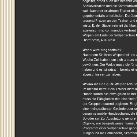
begleitet, erhält auch der Besitzer w
Sozialverhalten und die Kommunikati
weit, kann der erfahrene Trainer die 
gegebenenfalls unterbinden. Darüber
tausend Fragen an den Trainer und s
wie z. B. der Stubenreinheit dankbar
spielerisch mit Kommandos vertraut g
Welpen am Ende der Welpenschule f
Hier/Komm, Aus/ Nein.
Wann wird eingeschult?
Nach dem Sie ihren Welpen bei uns a
Woche Zeit haben, um sich an das n
gewöhnen. Der Welpe muss die für s
haben und es ist ratsam, bereits eine
abgeschlossen zu haben.
Woran ist eine gute Welpenschul
Im Idealfall betreut ein Trainer nich
Hunde sollten alle etwa gleich alt be
muss die Fähigkeiten des einzelnen 
der Gruppe steuernd begleiten. Es g
einem eingezäunten Gelände oder soga
genannte mobile Hundeschulen, die i
So oder so: Zur Ausstattung gehör
Objekte, wie beispielsweise Tunnel, 
Programm einer Welpenschule gehört 
Jungspund mit Fahrrädern, Skateboa