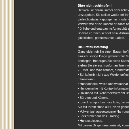
Bitte nicht schimpfen!
Denken Sie daran, immer sehr liebevo
umzugehen. Sie sollten weder mit ih
vielleicht etwas kaputtgemacht oder 
Verwirrt wie er ist, könnte er sonst
fröhliche und entspannte Atmosphäre,
So wird er Ihnen schnell sein Vertr
glückliches, gemeinsames Leben.
Die Erstausstattung
Ganz gleich ob Sie einen Bauernhof
einzieht: einige Dinge gehören zur Gr
benötigen. Besorgen Sie diese Sach
stellen Sie sie auch sofort an ihren 
• Futter- und Wassernapf, standfest
• Schlafkorb, nicht aus Weidengeflec
führen kann.
• Hundedecke, weich und waschbar.
• Hundemarke mit Kontaktinformation
• Halsband mit Sicherheitsverschlus
• Bürsten und Kämme.
• Eine Transportbox fürs Auto, die au
Sie mit Ihrem Hund auf Reisen gehen
• Vollwertige, ausgewogene Nahrung
• Leckerchen für das Training.
• Hundespielzeug.
Mit diesen Dingen ausgerüstet, könn