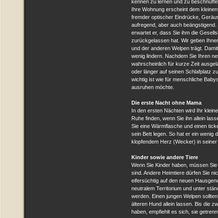
kennen zu lernen und zu beschnüffel
Ihre Wohnung erscheint dem kleinen 
fremder optischer Eindrücke, Geräus
aufregend, aber auch beängstigend.
erwartet er, dass Sie ihm die Gesells
zurückgelassen hat. Wir geben Ihnen
und der anderen Welpen trägt. Dami
wenig lindern. Nachdem Sie Ihren ne
wahrscheinlich für kurze Zeit ausgel
oder länger auf seinen Schlafplatz 
wichtig ist wie für menschliche Babys
ausruhen möchte.
Die erste Nacht ohne Mama
In den ersten Nächten wird Ihr klei
Ruhe finden, wenn Sie ihn allein lass
Sie eine Wärmflasche und einen tick
sein Bett legen. So hat er ein wenig
klopfendem Herz (Wecker) in seiner 
Kinder sowie andere Tiere
Wenn Sie Kinder haben, müssen Sie 
sind. Andere Heimtiere dürfen Sie ni
eifersüchtig auf den neuen Hausgeno
neutralem Territorium und unter stä
werden. Einen jungen Welpen sollten 
älteren Hund allein lassen. Bis die
haben, empfiehlt es sich, sie getrennt