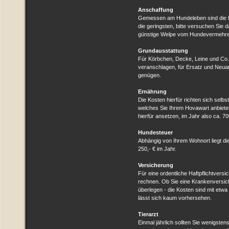
Anschaffung
Gemessen am Hundeleben sind die Ko
die geringsten, bitte versuchen Sie d
günstige Welpe vom Hundevermehrer 
Grundausstattung
Für Körbchen, Decke, Leine und Co. 
veranschlagen, für Ersatz und Neuan
genügen.
Ernährung
Die Kosten hierfür richten sich selbs
welches Sie Ihrem Hovawart anbieten 
hierfür ansetzen, im Jahr also ca. 70
Hundesteuer
Abhängig von Ihrem Wohnort liegt di
250,- € im Jahr.
Versicherung
Für eine ordentliche Haftpflichtvers
rechnen. Ob Sie eine Krankenversich
überlegen - die Kosten sind mit etwa
lässt sich kaum vorhersehen.
Tierarzt
Einmal jährlich sollten Sie wenigst