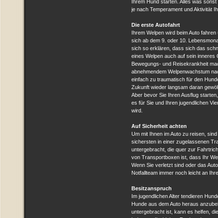
Ihrem Hund starten. Alles was sonst n
je nach Temperament und Aktivität Ih
Die erste Autofahrt
Ihrem Welpen wird beim Auto fahren 
sich ab dem 9. oder 10. Lebensmonat
sich so erklären, dass sich das sc
eines Welpen auch auf sein inneres O
Bewegungs- und Reisekrankheit mach
abnehmendem Welpenwachstum nach.
einfach zu traumatisch für den Hund
Zukunft wieder langsam daran gewöh
Aber bevor Sie Ihren Ausflug starten,
es für Sie und Ihren jugendlichen Vi
wird.
Auf Sicherheit achten
Um mit Ihnen im Auto zu reisen, s
sichersten in einer zugelassenen T
untergebracht, die quer zur Fahrtricht
von Transportboxen ist, dass Ihr Wel
Wenn Sie verletzt sind oder das Aut
Notfallteam immer noch leicht an I
Besitzanspruch
Im jugendlichen Alter tendieren Hun
Hunde aus dem Auto heraus anzubell
untergebracht ist, kann es helfen, 