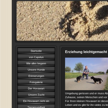
Startseite
Erziehung leichtgemacht
von Capelun
Wie alles begann
Unsere Hunde
Erinnerungen
Fotogalerie
Der Hovawart
Umgebung gerissen und er muss Ab
Unsere Zucht
Zuhause, seinen Menschen und vor 
Ein Hovawart zieht ein
Für Ihren kleinen Hovawart ist dieser
Leben und es gibt für ihn vieles zu l
Tiergesundheit