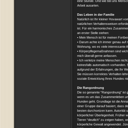
eine Stunde. Und wie bei uns Mensch
Arbeit ausarten.
Das Leben in der Familie
Natürlich ist Ihr kleiner Hovawart vo
natürlichen Verhaltensweisen erforde
ist. Für ein harmonisches Zusammen
an erster Stelle stehen:
• Mein Mensch ist für meinen Fortbe
• Darum achte ich immer genau auf
Wohnung, wo es viele interessante A
• Körperpflegemaßnahmen sind wicht
mich überall gerne anfassen.
• Ich verletze meine Menschen nicht
keinesfalls automatisch vorhanden. 
aufgrund der Erfahrungen, die Ihr 
Sie müssen korrektes Verhalten lehre
soziale Entwicklung Ihres Hundes nic
Die Rangordnung
Die so genannte “Rangordnung” ist g
wenn es um das Zusammenleben unt
Hunden geht. Grundlage ist die An
einer Gruppe darauf basiert, dass d
besten durchsetzen kann. Autorität 
körperlicher Überlegenheit. Früher 
Tieren “deutlich” zu zeigen haben, w
körperliche Gewalt angewendet. Jün