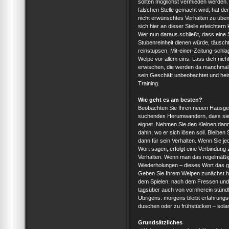
sollten möglichst vermieden werden
falschen Stelle gemacht wird, hat d
nicht erwünschtes Verhalten zu üben 
sich hier an dieser Stelle erleichte
Wer nun daraus schließt, dass eine 
Stubenreinheit dienen würde, täuscht
reinstupsen, Mit-einer-Zeitung-schla
Welpe vor allem eins: Lass dich nic
erwischen, die werden da manchmal
sein Geschäft unbeobachtet und heim
Training.
Wie geht es am besten?
Beobachten Sie Ihren neuen Hausge
suchendes Herumwandern, dass sie ei
eignet. Nehmen Sie den Kleinen dann
dahin, wo er sich lösen soll. Bleiben S
dann für sein Verhalten. Wenn Sie je
Wort sagen, erfolgt eine Verbindun
Verhalten. Wenn man das regelmäßig
Wiederholungen – dieses Wort das g
Geben Sie Ihrem Welpen zunächst häu
dem Spielen, nach dem Fressen und
tagsüber auch von vornherein stündl
Übrigens: morgens bleibt erfahrungs
duschen oder zu frühstücken – sola
Grundsätzliches