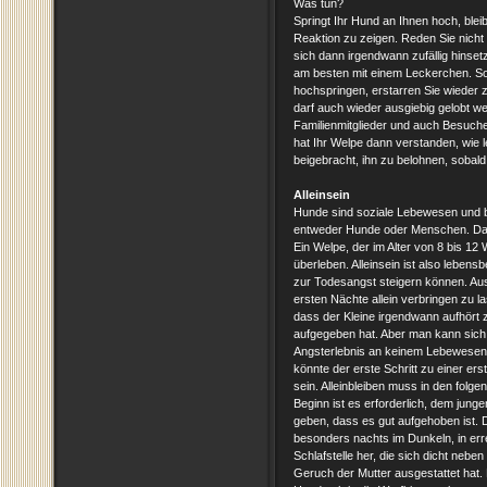
Was tun?
Springt Ihr Hund an Ihnen hoch, blei
Reaktion zu zeigen. Reden Sie nicht 
sich dann irgendwann zufällig hinsetz
am besten mit einem Leckerchen. Sol
hochspringen, erstarren Sie wieder z
darf auch wieder ausgiebig gelobt w
Familienmitglieder und auch Besucher
hat Ihr Welpe dann verstanden, wie le
beigebracht, ihn zu belohnen, sobald 
Alleinsein
Hunde sind soziale Lebewesen und 
entweder Hunde oder Menschen. Das 
Ein Welpe, der im Alter von 8 bis 12 
überleben. Alleinsein ist also lebensb
zur Todesangst steigern können. Aus
ersten Nächte allein verbringen zu la
dass der Kleine irgendwann aufhört z
aufgegeben hat. Aber man kann sich l
Angsterlebnis an keinem Lebewesen 
könnte der erste Schritt zu einer e
sein. Alleinbleiben muss in den fol
Beginn ist es erforderlich, dem jun
geben, dass es gut aufgehoben ist. 
besonders nachts im Dunkeln, in err
Schlafstelle her, die sich dicht neb
Geruch der Mutter ausgestattet hat. 