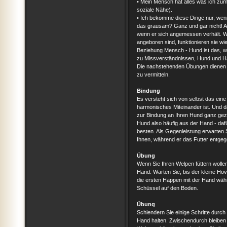
• Mein Mensch hat alles was ich zum
soziale Nähe).
• Ich bekomme diese Dinge nur, wen
das grausam? Ganz und gar nicht! A
wenn er sich angemessen verhält. We
angeboren sind, funktionieren sie wi
Beziehung Mensch - Hund ist das, wi
zu Missverständnissen, Hund und Ha
Die nachstehenden Übungen dienen da
zu vermitteln.
Bindung
Es versteht sich von selbst das eine
harmonisches Miteinander ist. Und 
zur Bindung an Ihren Hund ganz gezie
Hund also häufig aus der Hand - daf
besten. Als Gegenleistung erwarten S
Ihnen, während er das Futter entgege
Übung
Wenn Sie Ihren Welpen füttern wollen
Hand. Warten Sie, bis der kleine Hov
die ersten Happen mit der Hand währe
Schüssel auf den Boden.
Übung
Schlendern Sie einige Schritte durch
Hand halten. Zwischendurch bleiben 