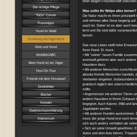
einer langen Freundschaft zwische
Die richtige Pflege
Was sollte Ihr Welpe alles lernen?
"KiDs" Corner
Die Natur macht es Ihnen prinzipiell 
und nehmen alles Neue begierig auf.
Praxistipps
wach ist. Daher ist es aber auch bes
lernt und Sie sind dafür verantwortli
Hund im Wald
lassen.
Erziehung leichtgemacht
Das neue Leben stellt hohe Erwartu
Kind und Hund
Ihren Hund. Er muss:
Wohlfühl ABC
• Mit “seiner” neuen Familie zusamme
eventuell gehören aber auch andere
Mein Hund ist ein Jäger
Haustiere dazu.
• Mit anderen Menschen zurechtkom
Hovi On Tour
absolut fremde Menschen handeln, die
Freizeit mit dem Hovawart
Vierbeiner eingehen. Insbesondere i
praktisch täglich den unterschiedlic
Denkfehler
sollte.
• Angemessen mit anderen Tieren umg
Bücher
andere Haustiere in Ihrem Zuhause t
Kontakt
begegnet. Auch Katzen, Wild und land
Jagdobjekt werden.
Datenschutzerklärung
• Mit anderen Hunden auskommen. D
Impressum
muss der junge Hund erst noch lern
sich auch anders verhalten als sei
• Sich an seine Umwelt gewöhnen. Es 
Autos und dem Auto fahren, Treppen