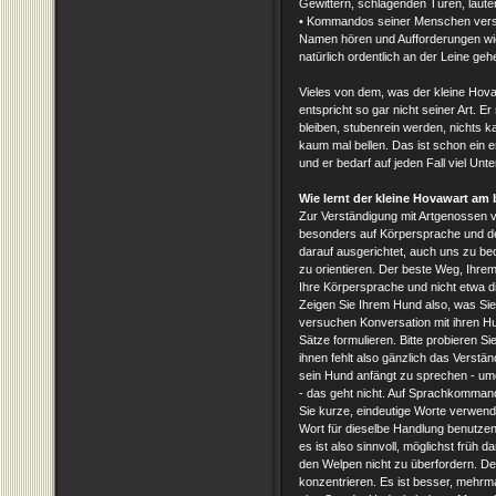
Gewittern, schlagenden Türen, laute
• Kommandos seiner Menschen verst
Namen hören und Aufforderungen wi
natürlich ordentlich an der Leine geh
Vieles von dem, was der kleine Hovaw
entspricht so gar nicht seiner Art. Er
bleiben, stubenrein werden, nichts 
kaum mal bellen. Das ist schon ein 
und er bedarf auf jeden Fall viel U
Wie lernt der kleine Hovawart am
Zur Verständigung mit Artgenossen 
besonders auf Körpersprache und d
darauf ausgerichtet, auch uns zu b
zu orientieren. Der beste Weg, Ihrem
Ihre Körpersprache und nicht etwa di
Zeigen Sie Ihrem Hund also, was Sie
versuchen Konversation mit ihren H
Sätze formulieren. Bitte probieren 
ihnen fehlt also gänzlich das Verstä
sein Hund anfängt zu sprechen - umg
- das geht nicht. Auf Sprachkomman
Sie kurze, eindeutige Worte verwen
Wort für dieselbe Handlung benutze
es ist also sinnvoll, möglichst früh 
den Welpen nicht zu überfordern. Der
konzentrieren. Es ist besser, mehrma