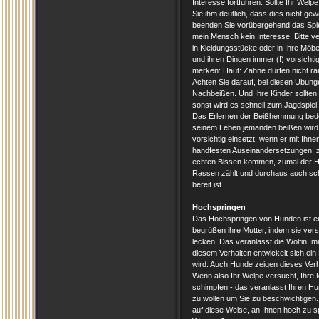
Interesse fortführen. Sollte Ihr Welp
Sie ihm deutlich, dass dies nicht gewo
beenden Sie vorübergehend das Spiel
mein Mensch kein Interesse. Bitte ve
in Kleidungsstücke oder in Ihre Möbe
und ihren Dingen immer (!) vorsichtig 
merken: Haut: Zähne dürfen nicht ran
Achten Sie darauf, bei diesen Übung
Nachbeißen. Und Ihre Kinder sollten
sonst wird es schnell zum Jagdspiel 
Das Erlernen der Beißhemmung bedeu
seinem Leben jemanden beißen wird. 
vorsichtig einsetzt, wenn er mit Ihn
handfesten Auseinandersetzungen, z
echten Bissen kommen, zumal der H
Rassen zählt und durchaus auch scho
bereit ist.
Hochspringen
Das Hochspringen von Hunden ist ei
begrüßen ihre Mutter, indem sie ver
lecken. Das veranlasst die Wölfin, 
diesem Verhalten entwickelt sich ei
wird. Auch Hunde zeigen dieses Verh
Wenn also Ihr Welpe versucht, Ihre 
schimpfen - das veranlasst Ihren Hu
zu wollen um Sie zu beschwichtigen.
auf diese Weise, an Ihnen hoch zu s