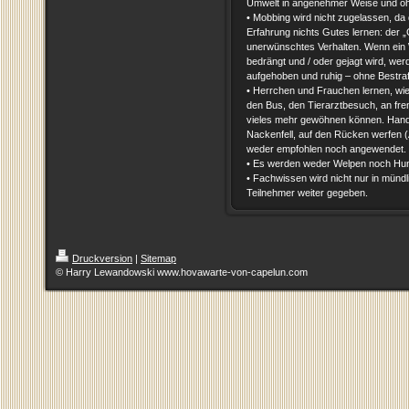
Umwelt in angenehmer Weise und oh
• Mobbing wird nicht zugelassen, da
Erfahrung nichts Gutes lernen: der 
unerwünschtes Verhalten. Wenn ein
bedrängt und / oder gejagt wird, wer
aufgehoben und ruhig – ohne Bestra
• Herrchen und Frauchen lernen, wie
den Bus, den Tierarztbesuch, an f
vieles mehr gewöhnen können. Handg
Nackenfell, auf den Rücken werfen (
weder empfohlen noch angewendet.
• Es werden weder Welpen noch Hun
• Fachwissen wird nicht nur in mündli
Teilnehmer weiter gegeben.
Druckversion
|
Sitemap
© Harry Lewandowski www.hovawarte-von-capelun.com