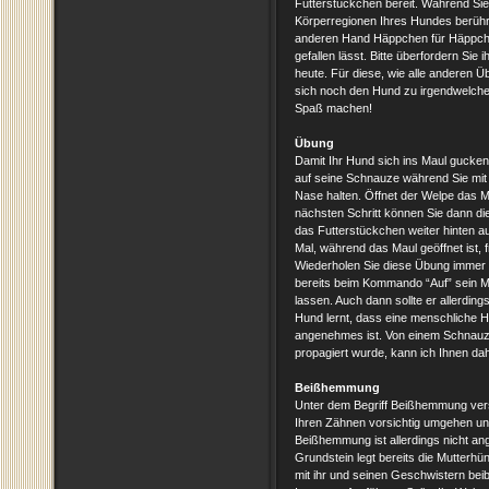
Futterstückchen bereit. Während Sie
Körperregionen Ihres Hundes berühren
anderen Hand Häppchen für Häppchen
gefallen lässt. Bitte überfordern Sie i
heute. Für diese, wie alle anderen Ü
sich noch den Hund zu irgendwelche
Spaß machen!
Übung
Damit Ihr Hund sich ins Maul gucken 
auf seine Schnauze während Sie mit
Nase halten. Öffnet der Welpe das Ma
nächsten Schritt können Sie dann di
das Futterstückchen weiter hinten a
Mal, während das Maul geöffnet ist, 
Wiederholen Sie diese Übung immer w
bereits beim Kommando “Auf” sein M
lassen. Auch dann sollte er allerding
Hund lernt, dass eine menschliche 
angenehmes ist. Von einem Schnauzen
propagiert wurde, kann ich Ihnen dah
Beißhemmung
Unter dem Begriff Beißhemmung vers
Ihren Zähnen vorsichtig umgehen un
Beißhemmung ist allerdings nicht a
Grundstein legt bereits die Mutterh
mit ihr und seinen Geschwistern beib