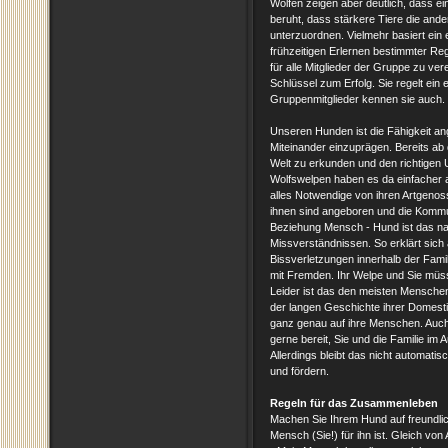
Wölfen zeigen aber deutlich, dass e
beruht, dass stärkere Tiere die an
unterzuordnen. Vielmehr basiert ein 
frühzeitigen Erlernen bestimmter Re
für alle Mitglieder der Gruppe zu ve
Schlüssel zum Erfolg. Sie regelt ein
Gruppenmitglieder kennen sie auch.
Unseren Hunden ist die Fähigkeit ang
Miteinander einzuprägen. Bereits ab
Welt zu erkunden und den richtigen 
Wolfswelpen haben es da einfacher als
alles Notwendige von ihren Artgenos
ihnen sind angeboren und die Kommun
Beziehung Mensch - Hund ist das n
Missverständnissen. So erklärt sich 
Bissverletzungen innerhalb der Fami
mit Fremden. Ihr Welpe und Sie müss
Leider ist das den meisten Mensche
der langen Geschichte ihrer Domesti
ganz genau auf ihre Menschen. Auch 
gerne bereit, Sie und die Familie im 
Allerdings bleibt das nicht automatis
und fördern.
Regeln für das Zusammenleben
Machen Sie Ihrem Hund auf freundlich
Mensch (Sie!) für ihn ist. Gleich von