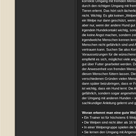
korrekte Umgang mit fremden Mensc
durch den richtigen Umgang mit fr
Tieren erlernt. Das hört sich läche
nicht. Wichtig: Es gibt keinen „Wel
ein Welpe nur dann geschützt, wenn e
aber nur, wenn der andere Hund gut so
irgendein Hundekontakt wichtig, son
die keine Angst machen, sondern zeige
irgendwelche Menschen kennen lerne
Menschen nicht gefährlich sind und
vertrauen kann. Suchen Sie also Kon
Voraussetzungen für die wünschens
empfiehlt es sich, möglichst viele a
gut über Futter gearbeitet werden.
der Anwesenheit von fremden Mensch
diesen Menschen füttern lassen. Di
verschiedenen Gründen vielen Mensc
dann später beizubringen, dass er F
ist wichtig, dass ein Hund lernt: Di
gefährlich, sondern sogar angenehm
der Umgang mit anderen Hunden – in
sachkundiger Anleitung gelernt und g
Woran erkennt man eine gute We
• Ein Trainer ist für höchstens 6 Wel
• Die Welpen sind nicht älter als 16
• In einer Welpengruppe spielen die 
• Sie lernen den Umgang mit Artgenos