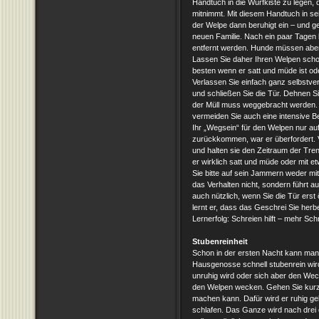
Handtuch in die Wurfkiste zu legen
mitnimmt. Mit diesem Handtuch in se
der Welpe dann beruhigt ein – und g
neuen Familie. Nach ein paar Tagen
entfernt werden. Hunde müssen aber 
Lassen Sie daher Ihren Welpen scho
besten wenn er satt und müde ist od
Verlassen Sie einfach ganz selbstve
und schließen Sie die Tür. Dehnen S
der Müll muss weggebracht werden. V
vermeiden Sie auch eine intensive
Ihr „Wegsein“ für den Welpen nur auff
zurückkommen, war er überfordert. 
und halten sie den Zeitraum der Tre
er wirklich satt und müde oder mit e
Sie bitte auf sein Jammern weder mi
das Verhalten nicht, sondern fü hrt 
auch nützlich, wenn Sie die Tür erst
lernt er, dass das Geschrei Sie herb
Lernerfolg: Schreien hilft – mehr Sch
Stubenreinheit
Schon in der ersten Nacht kann man
Hausgenosse schnell stubenrein wird
unruhig wird oder sich aber den Wec
den Welpen wecken. Gehen Sie kurz 
machen kann. Dafür wird er ruhig ge
schlafen. Das Ganze wird nach drei 