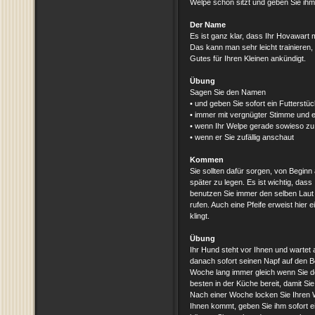
Welpe schön sitzt und geben Sie ihm
Der Name
Es ist ganz klar, dass Ihr Hovawart 
Das kann man sehr leicht trainieren
Gutes für Ihren Kleinen ankündigt.
Übung
Sagen Sie den Namen
• und geben Sie sofort ein Futterstü
• immer mit vergnügter Stimme und 
• wenn Ihr Welpe gerade sowieso z
• wenn er Sie zufällig anschaut
Kommen
Sie sollten dafür sorgen, von Beginn
später zu legen. Es ist wichtig, d
benutzen Sie immer den selben Lau
rufen. Auch eine Pfeife erweist hier 
klingt.
Übung
Ihr Hund steht vor Ihnen und wartet au
danach sofort seinen Napf auf den B
Woche lang immer gleich wenn Sie den
besten in der Küche bereit, damit Si
Nach einer Woche locken Sie Ihren W
Ihnen kommt, geben Sie ihm sofort e