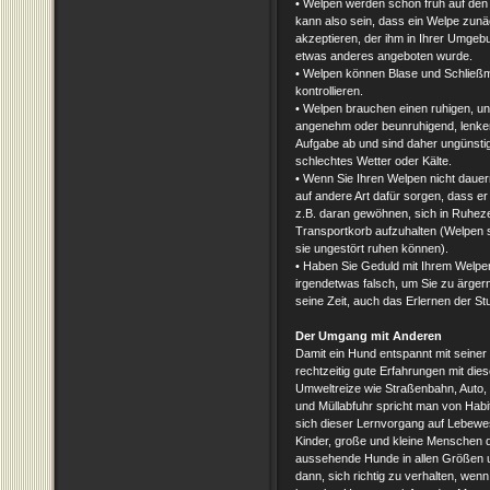
• Welpen werden schon früh auf den 
kann also sein, dass ein Welpe zunä
akzeptieren, der ihm in Ihrer Umgeb
etwas anderes angeboten wurde.
• Welpen können Blase und Schließm
kontrollieren.
• Welpen brauchen einen ruhigen, un
angenehm oder beunruhigend, lenken
Aufgabe ab und sind daher ungünstig
schlechtes Wetter oder Kälte.
• Wenn Sie Ihren Welpen nicht dauer
auf andere Art dafür sorgen, dass e
z.B. daran gewöhnen, sich in Ruheze
Transportkorb aufzuhalten (Welpen s
sie ungestört ruhen können).
• Haben Sie Geduld mit Ihrem Welpen
irgendetwas falsch, um Sie zu ärger
seine Zeit, auch das Erlernen der St
Der Umgang mit Anderen
Damit ein Hund entspannt mit sein
rechtzeitig gute Erfahrungen mit d
Umweltreize wie Straßenbahn, Auto,
und Müllabfuhr spricht man von Habit
sich dieser Lernvorgang auf Lebewe
Kinder, große und kleine Menschen d
aussehende Hunde in allen Größen u
dann, sich richtig zu verhalten, wen