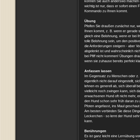
können Sie auch anderswo machen o
wichtig ist nur, dass er sofort eine
Kommando zu Ihnen kommt.
Übung
Pfeifen Sie draußen zunächst nur, w
Ihnen kommt, z. B. wenn er gerade 
gleich eine Belohnung, wenn er bei I
tolle Belohnung sein, um den positive
die Anforderungen steigern - aber Vor
abgelenkt ist und wahrscheinlich nich
bei Pfiff nicht kommen! Übungen dra
wenn sie zuhause bereits perfekt kl
Anfassen lassen
Im Gegensatz zu Menschen oder z. B.
eigentlich nicht darauf eingestellt,
lehnen es generell ab, sich überall
vielleicht noch zwingen kann, sich d
erwachsenen Hund oft nicht mehr, emp
den Hund schon sehr früh daran zu g
Pfoten angefasst, ins Maul geschaut
Am besten verbinden Sie diese Dinge 
Leckerchen - so lernt der Hund sehr
kann.
Berührungen
Es ist ganz leicht eine Lernübung vor