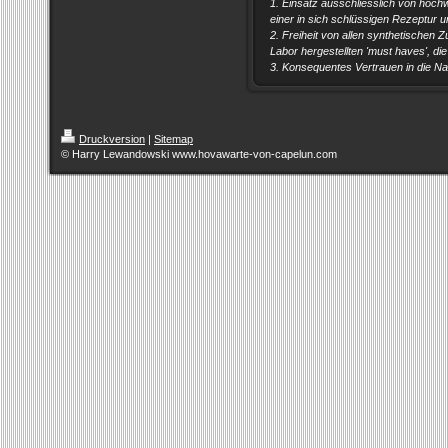
1. Einsatz ausschliesslich von hoc
einer in sich schlüssigen Rezeptur u
2. Freiheit von allen synthetischen
Labor hergestellten 'must haves', di
3. Konsequentes Vertrauen in die 
Druckversion
|
Sitemap
© Harry Lewandowski www.hovawarte-von-capelun.com