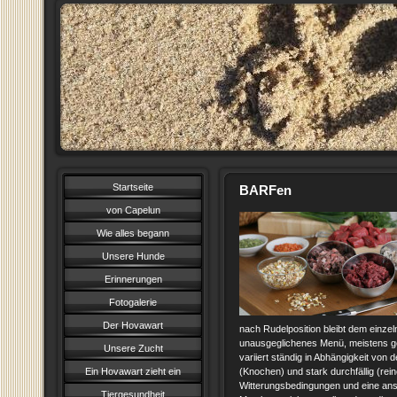
Startseite
BARFen
von Capelun
Wie alles begann
Unsere Hunde
Erinnerungen
Fotogalerie
Der Hovawart
nach Rudelposition bleibt dem einzel
unausgeglichenes Menü, meistens ge
Unsere Zucht
variiert ständig in Abhängigkeit vo
Ein Hovawart zieht ein
(Knochen) und stark durchfällig (re
Witterungsbedingungen und eine ans
Tiergesundheit