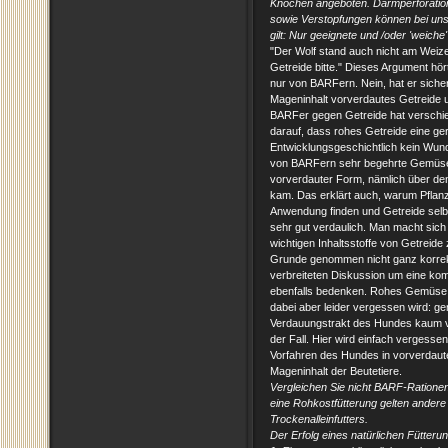
Knochen angeboten. Darmperforation
sowie Verstopfungen können bei uns
gilt: Nur geeignete und /oder 'weic
"Der Wolf stand auch nicht am Weize
Getreide bitte." Dieses Argument hört 
nur von BARFern. Nein, hat er sicher
Mageninhalt vorverdautes Getreide 
BARFer gegen Getreide hat verschie
darauf, dass rohes Getreide eine ger
Entwicklungsgeschichtlich kein Wund
von BARFern sehr begehrte Gemüse,
vorverdauter Form, nämlich über de
kam. Das erklärt auch, warum Pflan
Anwendung finden und Getreide selbst
sehr gut verdaulich. Man macht sich
wichtigen Inhaltsstoffe von Getreide 
Grunde genommen nicht ganz korrekt 
verbreiteten Diskussion um eine kom
ebenfalls bedenken. Rohes Gemüse 
dabei aber leider vergessen wird: g
Verdauungstrakt des Hundes kaum ve
der Fall. Hier wird einfach vergess
Vorfahren des Hundes in vorverdaute
Mageninhalt der Beutetiere.
Vergleichen Sie nicht BARF-Ration
eine Rohkostfütterung gelten andere S
Trockenalleinfutters.
Der Erfolg eines natürlichen Fütteru