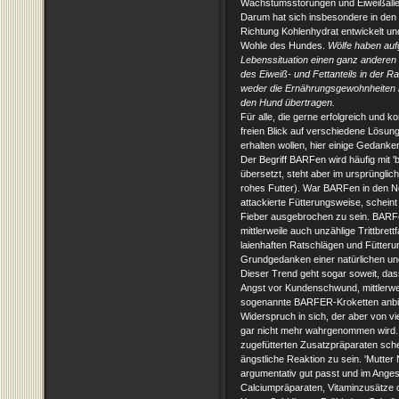
Wachstumsstörungen und Eiweißallerg
Darum hat sich insbesondere in den 
Richtung Kohlenhydrat entwickelt und
Wohle des Hundes.
Wölfe haben aufg
Lebenssituation einen ganz anderen
des Eiweiß- und Fettanteils in der R
weder die Ernährungsgewohnheiten 
den Hund übertragen.
Für alle, die gerne erfolgreich und
freien Blick auf verschiedene Lösun
erhalten wollen, hier einige Gedan
Der Begriff BARFen wird häufig mit '
übersetzt, steht aber im ursprünglic
rohes Futter). War BARFen in den N
attackierte Fütterungsweise, scheint
Fieber ausgebrochen zu sein. BARFen
mittlerweile auch unzählige Trittbrett
laienhaften Ratschlägen und Fütteru
Grundgedanken einer natürlichen un
Dieser Trend geht sogar soweit, dass 
Angst vor Kundenschwund, mittlerwe
sogenannte BARFER-Kroketten anbiet
Widerspruch in sich, der aber von v
gar nicht mehr wahrgenommen wird. Au
zugefütterten Zusatzpräparaten sche
ängstliche Reaktion zu sein. 'Mutter
argumentativ gut passt und im Anges
Calciumpräparaten, Vitaminzusätze 