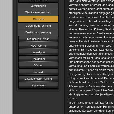
Man kann sich vorstellen, dass diese 
verträgt sondern erfordert, da stän
Vergiftungen
gestellt werden und zudem durch de
Tierärzteverzeichnis
ständigen Muskelabbau entgegen g
werden nur in Form von Beutetiere n
BARFen
aufgenommen. Dies ist ein wichtiger 
vom Verdauungstrakt nur in vorverda
Gesunde Ernährung
zitierten Beeren und Kräuter, die ei
Ernährungsberatung
nur zu einem geringen Anteil verwert
kaum noch mit der unserer Hunde zu
Die richtige Pflege
unserer Hunde in keinster Weise mit 
"KiDs" Corner
ausreichend Bewegung, 'normales' Tr
erreichen nicht das Ausmass der Str
Praxistipps
Lebensumständen aushalten muss. Di
vergessen wir nicht - das ist auch so
Denkfehler
und entsprechend der gerade gelten
Bücher
Verdauung und Haarkleid werden die
den meisten Hunden an nichts mehr, 
Kontakt
Übergewicht, Diabetes und Allergien 
Pflege zurückzuführen sind. Darum i
Datenschutzerklärung
nicht mehr mit dem eines Wolfes zu v
Impressum
Fütterung nicht. Auch aus der mensc
sich mit geringerer körperlicher Bet
abhängig zudem von der jeweiligen L
Hund.
In der Praxis erleben wir Tag für Tag
entsprechen könnten, beim Hund ins
erhebliche Schäden anrichten könne