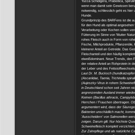
Yucca Schidigera, Präbiotica, Spirul
wenn man damit sein Gewissen beruhig
notwendig, schliesslich geht es hier
Hunde.
Grundprinzip des BARFens ist die au
für den Hund als optimal angesehen 
Verarbeitung oder Kochen sollen ver
Fütterung im Sinne von 'Mutter Natu
rohes Fleisch auch in Form von rohe
Fische, Milchprodukte, Pflanzenöle,
kleinerer Anteil an Getreide. Das Ge
Fleischanteil und den häufig komplett
eiweißdominant. Neue Trends, den Fe
der relative Anteil an Rohprotein in 
der Leber und des Fettstoffwechsels 
Laut Dr. M. Bucksch (hundkatzepfer
(Ascariidae, Taenia, Trichinella spir
(Aujeszky-Virus in rohem Schweinef
in Deutschland schon seit Jahren nic
angrenzenden Ausland immer wieder 
Keimen (Bacillus athracis, Campylobac
Herrchen / Frauchen übertragen. O
argumentiert wird, dass der Säureg
Bakterien unschädlich macht, kommt 
'Ausscheidern' von Salmonellen wer
zeigen.
Darum gilt: Nur höchste Qual
Schweinefleisch komplett verzichten
Zur Zahnpflege und als natürliche C