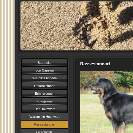
Startseite
Rassestandart
von Capelun
Wie alles begann
Unsere Hunde
Erinnerungen
Fotogalerie
Der Hovawart
Warum ein Hovawart
Rassestandart
Geschichte