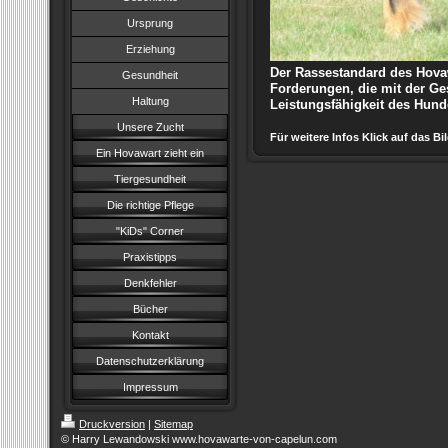
Ursprung
Erziehung
Der Rassestandard des Hovaw
Gesundheit
Forderungen, die mit der Ge
Haltung
Leistungsfähigkeit des Hund
Unsere Zucht
Für weitere Infos Klick auf das Bil
Ein Hovawart zieht ein
Tiergesundheit
Die richtige Pflege
"KiDs" Corner
Praxistipps
Denkfehler
Bücher
Kontakt
Datenschutzerklärung
Impressum
Druckversion
|
Sitemap
© Harry Lewandowski www.hovawarte-von-capelun.com